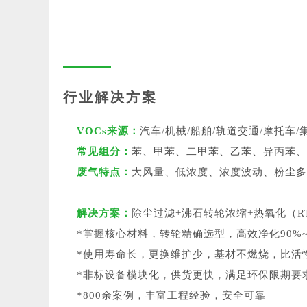
行业解决方案
VOCs来源：
汽车/机械/船舶/轨道交通/摩托车/
常见组分：
苯、甲苯、二甲苯、乙苯、异丙苯、
废气特点：
大风量、低浓度、浓度波动、粉尘多
解决方案：
除尘过滤+沸石转轮浓缩+热氧化（RT
*掌握核心材料，转轮精确选型，高效净化90%~
*使用寿命长，更换维护少，基材不燃烧，比活
*非标设备模块化，供货更快，满足环保限期要
*800余案例，丰富工程经验，安全可靠