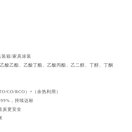
集装箱/家具涂装
乙酸乙酯、乙酸丁酯、乙酸丙酯、乙二醇、丁醇、丁酮
O/CO/RCO）+（余热利用）
99%，持续达标
性炭更安全
求